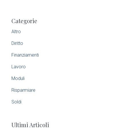
P
Categorie
r
Altro
i
Diritto
m
Finanziamenti
a
Lavoro
r
Moduli
y
Risparmiare
S
Soldi
i
Ultimi Articoli