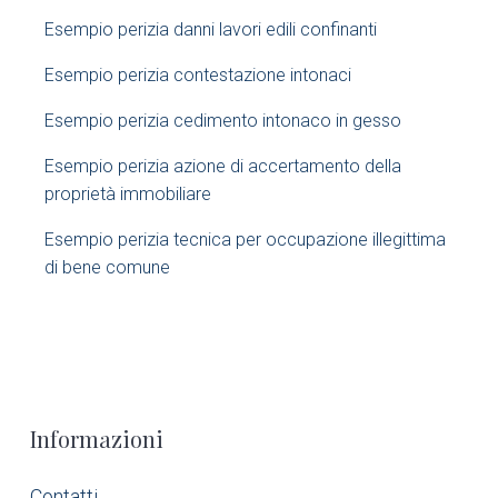
d
Esempio perizia danni lavori edili confinanti​
e
Esempio perizia contestazione intonaci​
b
Esempio perizia cedimento intonaco in gesso
a
Esempio perizia azione di accertamento della
r
proprietà immobiliare​
Esempio perizia tecnica per occupazione illegittima
di bene comune​
F
Informazioni
o
Contatti