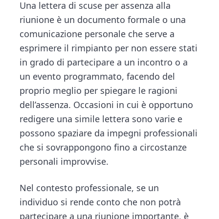
n
d
Una lettera di scuse per assenza alla
ce
tt
e
ai
n
t
e
riunione è un documento formale o una
b
er
dI
l
di
b
comunicazione personale che serve a
o
n
vi
a
esprimere il rimpianto per non essere stati
ok
di
r
in grado di partecipare a un incontro o a
un evento programmato, facendo del
proprio meglio per spiegare le ragioni
dell’assenza. Occasioni in cui è opportuno
redigere una simile lettera sono varie e
possono spaziare da impegni professionali
che si sovrappongono fino a circostanze
personali improvvise.
Nel contesto professionale, se un
individuo si rende conto che non potrà
partecipare a una riunione importante, è