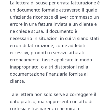
n
d
La lettera di scuse per errata fatturazione è
ce
tt
e
ai
n
t
e
un documento formale attraverso il quale
b
er
dI
l
di
b
un’azienda riconosce di aver commesso un
o
n
vi
a
errore in una fattura inviata a un cliente e
ok
di
r
ne chiede scusa. Il documento è
necessario in situazioni in cui vi siano stati
errori di fatturazione, come addebiti
eccessivi, prodotti o servizi fatturati
erroneamente, tasse applicate in modo
inappropriato, o altri distorsioni nella
documentazione finanziaria fornita al
cliente.
Tale lettera non solo serve a correggere il
dato pratico, ma rappresenta un atto di
cortesia e trasparenza che mira a