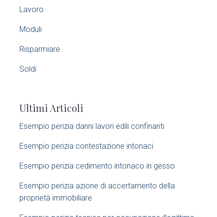
a
Lavoro
r
Moduli
y
Risparmiare
S
Soldi
i
Ultimi Articoli
d
Esempio perizia danni lavori edili confinanti​
e
Esempio perizia contestazione intonaci​
b
Esempio perizia cedimento intonaco in gesso
a
Esempio perizia azione di accertamento della
r
proprietà immobiliare​