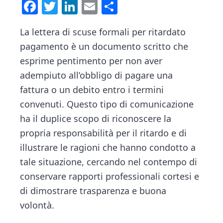
n
d
F
T
Li
E
C
t
e
a
wi
nk
m
o
b
La lettera di scuse formali per ritardato
ce
tt
e
ai
n
a
pagamento è un documento scritto che
b
er
dI
l
di
r
esprime pentimento per non aver
o
n
vi
adempiuto all’obbligo di pagare una
ok
di
fattura o un debito entro i termini
convenuti. Questo tipo di comunicazione
ha il duplice scopo di riconoscere la
propria responsabilità per il ritardo e di
illustrare le ragioni che hanno condotto a
tale situazione, cercando nel contempo di
conservare rapporti professionali cortesi e
di dimostrare trasparenza e buona
volontà.