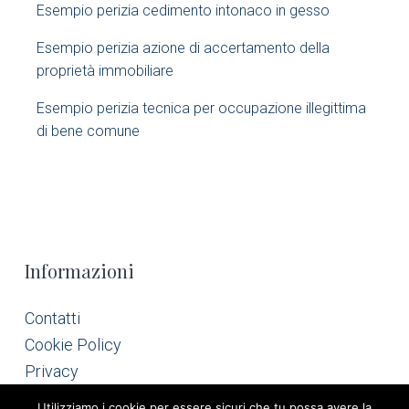
Esempio perizia cedimento intonaco in gesso
a
Esempio perizia azione di accertamento della
r
proprietà immobiliare​
Esempio perizia tecnica per occupazione illegittima
di bene comune​
F
Informazioni
o
Contatti
Cookie Policy
o
Privacy
t
Utilizziamo i cookie per essere sicuri che tu possa avere la