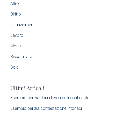
Altro
i
Diritto
m
Finanziamenti
a
Lavoro
r
Moduli
y
Risparmiare
S
Soldi
i
Ultimi Articoli
d
Esempio perizia danni lavori edili confinanti​
e
Esempio perizia contestazione intonaci​
b