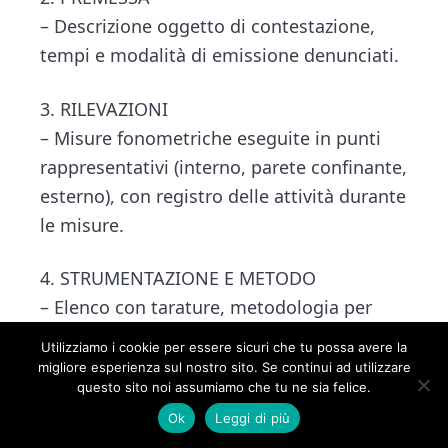
– Descrizione oggetto di contestazione,
tempi e modalità di emissione denunciati.
3. RILEVAZIONI
– Misure fonometriche eseguite in punti
rappresentativi (interno, parete confinante,
esterno), con registro delle attività durante
le misure.
4. STRUMENTAZIONE E METODO
– Elenco con tarature, metodologia per
misure in locali interni e trasmissione tra
Utilizziamo i cookie per essere sicuri che tu possa avere la
unità.
migliore esperienza sul nostro sito. Se continui ad utilizzare
questo sito noi assumiamo che tu ne sia felice.
5. RISULTATI
Ok
Leggi di più