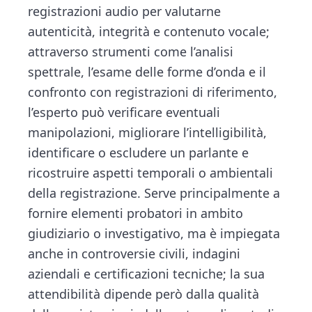
b
er
dI
l
di
n
d
registrazioni audio per valutarne
o
n
vi
t
e
autenticità, integrità e contenuto vocale;
ok
di
b
attraverso strumenti come l’analisi
a
spettrale, l’esame delle forme d’onda e il
r
confronto con registrazioni di riferimento,
l’esperto può verificare eventuali
manipolazioni, migliorare l’intelligibilità,
identificare o escludere un parlante e
ricostruire aspetti temporali o ambientali
della registrazione. Serve principalmente a
fornire elementi probatori in ambito
giudiziario o investigativo, ma è impiegata
anche in controversie civili, indagini
aziendali e certificazioni tecniche; la sua
attendibilità dipende però dalla qualità