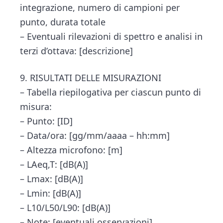
integrazione, numero di campioni per
punto, durata totale
– Eventuali rilevazioni di spettro e analisi in
terzi d’ottava: [descrizione]
9. RISULTATI DELLE MISURAZIONI
– Tabella riepilogativa per ciascun punto di
misura:
– Punto: [ID]
– Data/ora: [gg/mm/aaaa – hh:mm]
– Altezza microfono: [m]
– LAeq,T: [dB(A)]
– Lmax: [dB(A)]
– Lmin: [dB(A)]
– L10/L50/L90: [dB(A)]
– Note: [eventuali osservazioni]