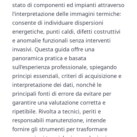
b
er
dI
l
di
n
d
stato di componenti ed impianti attraverso
o
n
vi
t
e
l’interpretazione delle immagini termiche:
ok
di
b
consente di individuare dispersioni
a
energetiche, punti caldi, difetti costruttivi
r
e anomalie funzionali senza interventi
invasivi. Questa guida offre una
panoramica pratica e basata
sull’esperienza professionale, spiegando
principi essenziali, criteri di acquisizione e
interpretazione dei dati, nonché le
principali fonti di errore da evitare per
garantire una valutazione corretta e
ripetibile. Rivolta a tecnici, periti e
responsabili manutenzione, intende
fornire gli strumenti per trasformare