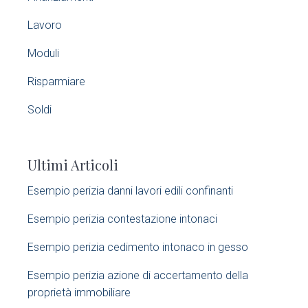
a
Lavoro
r
Moduli
y
Risparmiare
S
Soldi
i
Ultimi Articoli
d
Esempio perizia danni lavori edili confinanti​
e
Esempio perizia contestazione intonaci​
b
Esempio perizia cedimento intonaco in gesso
a
Esempio perizia azione di accertamento della
r
proprietà immobiliare​