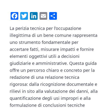
n
d
t
e
F
T
Li
E
C
b
a
a
wi
nk
m
o
La perizia tecnica per l’occupazione
r
ce
tt
e
ai
n
illegittima di un bene comune rappresenta
b
er
dI
l
di
uno strumento fondamentale per
o
n
vi
accertare fatti, misurare impatti e fornire
ok
di
elementi oggettivi utili a decisioni
giudiziarie e amministrative. Questa guida
offre un percorso chiaro e concreto per la
redazione di una relazione tecnica
rigorosa: dalla ricognizione documentale e
rilievi in sito alla valutazione dei danni, alla
quantificazione degli usi impropri e alla
formulazione di conclusioni tecniche