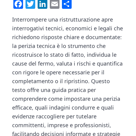
n
d
F
T
Li
E
C
t
e
a
wi
nk
m
o
b
Interrompere una ristrutturazione apre
ce
tt
e
ai
n
a
interrogativi tecnici, economici e legali che
b
er
dI
l
di
r
richiedono risposte chiare e documentate:
o
n
vi
la perizia tecnica è lo strumento che
ok
di
ricostruisce lo stato di fatto, individua le
cause del fermo, valuta i rischi e quantifica
con rigore le opere necessarie per il
completamento o il ripristino. Questo
testo offre una guida pratica per
comprendere come impostare una perizia
efficace, quali indagini condurre e quali
evidenze raccogliere per tutelare
committenti, imprese e professionisti,
facilitando decisioni informate e strategie