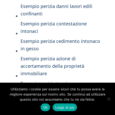
Esempio perizia danni lavori edili
confinanti​
Esempio perizia contestazione
intonaci​
Esempio perizia cedimento intonaco
in gesso
Esempio perizia azione di
accertamento della proprietà
immobiliare​
Esempio perizia tecnica per
Utilizziamo i cookie per essere sicuri che tu possa avere la
occupazione illegittima di bene
migliore esperienza sul nostro sito. Se continui ad utilizzare
comune​
questo sito noi assumiamo che tu ne sia felice.
Ok
Leggi di più