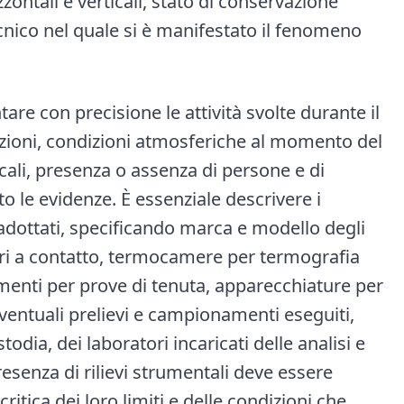
zontali e verticali, stato di conservazione
tecnico nel quale si è manifestato il fenomeno
re con precisione le attività svolte durante il
pezioni, condizioni atmosferiche al momento del
ocali, presenza o assenza di persone e di
o le evidenze. È essenziale descrivere i
 adottati, specificando marca e modello degli
etri a contatto, termocamere per termografia
menti per prove di tenuta, apparecchiature per
eventuali prelievi e campionamenti eseguiti,
todia, dei laboratori incaricati delle analisi e
resenza di rilievi strumentali deve essere
tica dei loro limiti e delle condizioni che