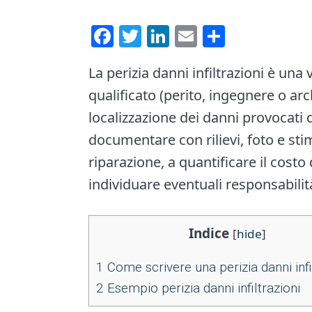
e
i
F
T
Li
E
C
n
d
a
wi
nk
m
o
t
e
La perizia danni infiltrazioni è una
ce
tt
e
ai
n
b
qualificato (perito, ingegnere o arc
b
er
dI
l
di
a
localizzazione dei danni provocati d
o
n
vi
r
documentare con rilievi, foto e sti
ok
di
riparazione, a quantificare il costo 
individuare eventuali responsabilità
Indice
[
hide
]
1
Come scrivere una perizia danni infil
2
Esempio perizia danni infiltrazioni​