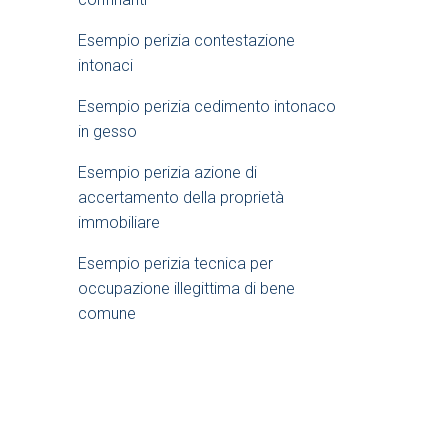
e
Esempio perizia contestazione
intonaci​
b
Esempio perizia cedimento intonaco
a
in gesso
Esempio perizia azione di
r
accertamento della proprietà
immobiliare​
Esempio perizia tecnica per
occupazione illegittima di bene
comune​