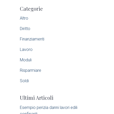
P
Categorie
r
Altro
i
Diritto
m
Finanziamenti
a
Lavoro
r
Moduli
Risparmiare
y
Soldi
S
Ultimi Articoli
i
Esempio perizia danni lavori edili
d
confinanti​