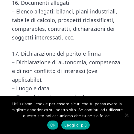
16. Documenti allegati
– Elenco allegati: bilanci, piani industriali,
tabelle di calcolo, prospetti riclassificati,
comparables, contratti, dichiarazioni dei
soggetti interessati, ecc.
17. Dichiarazione del perito e firma
– Dichiarazione di autonomia, competenza
e di non conflitto di interessi (ove
applicabile).
– Luogo e data.
– Firma del perito e eventuale
Utilizziamo i cookie per essere sicuri che tu possa avere la
timbro/indicazione iscrizione albo.
migliore esperienza sul nostro sito. Se continui ad utilizzare
questo sito noi assumiamo che tu ne sia felice.
————————————————————
Ok
Leggi di più
——————–