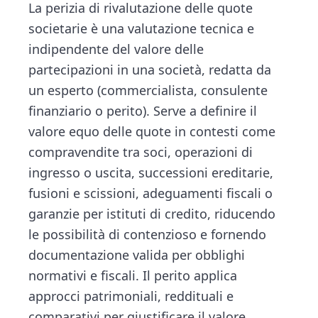
n
d
La perizia di rivalutazione delle quote
ce
tt
e
ai
n
t
e
societarie è una valutazione tecnica e
b
er
dI
l
di
b
indipendente del valore delle
o
n
vi
a
partecipazioni in una società, redatta da
ok
di
r
un esperto (commercialista, consulente
finanziario o perito). Serve a definire il
valore equo delle quote in contesti come
compravendite tra soci, operazioni di
ingresso o uscita, successioni ereditarie,
fusioni e scissioni, adeguamenti fiscali o
garanzie per istituti di credito, riducendo
le possibilità di contenzioso e fornendo
documentazione valida per obblighi
normativi e fiscali. Il perito applica
approcci patrimoniali, reddituali e
comparativi per giustificare il valore