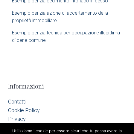
Esempio perizia cedimento intonaco in gesso
a
Esempio perizia azione di accertamento della
r
proprietà immobiliare​
Esempio perizia tecnica per occupazione illegittima
di bene comune​
F
Informazioni
o
Contatti
Cookie Policy
o
Privacy
t
Utilizziamo i cookie per essere sicuri che tu possa avere la