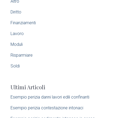
Altro
i
Diritto
m
Finanziamenti
a
Lavoro
r
Moduli
y
Risparmiare
S
Soldi
i
Ultimi Articoli
d
Esempio perizia danni lavori edili confinanti​
e
Esempio perizia contestazione intonaci​
b