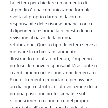
n
d
La lettera per chiedere un aumento di
ce
tt
e
ai
n
t
e
stipendio è una comunicazione formale
b
er
dI
l
di
b
rivolta al proprio datore di lavoro o
o
n
vi
a
responsabile delle risorse umane, con cui
ok
di
r
il dipendente esprime la richiesta di una
revisione al rialzo della propria
retribuzione. Questo tipo di lettera serve a
motivare la richiesta di aumento,
illustrando i risultati ottenuti, l’impegno
profuso, le nuove responsabilità assunte o
i cambiamenti nelle condizioni di mercato.
È uno strumento importante per avviare
un dialogo costruttivo sull’evoluzione della
propria posizione professionale e sul
riconoscimento economico del proprio
contributo all’azienda, mostrando allo