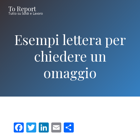
S
S
S
To Report
k
k
k
Tutto su Soldi e Lavoro
i
i
i
p
p
p
Esempi lettera per
t
t
t
o
o
o
chiedere un
m
p
f
omaggio​
a
r
o
i
i
o
n
m
t
c
a
e
o
r
r
n
y
t
s
F
T
Li
E
C
e
i
a
wi
nk
m
o