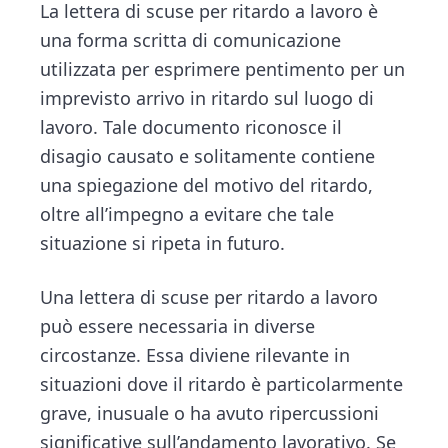
n
d
La lettera di scuse per ritardo a lavoro è
ce
tt
e
ai
n
t
e
una forma scritta di comunicazione
b
er
dI
l
di
b
utilizzata per esprimere pentimento per un
o
n
vi
a
imprevisto arrivo in ritardo sul luogo di
ok
di
r
lavoro. Tale documento riconosce il
disagio causato e solitamente contiene
una spiegazione del motivo del ritardo,
oltre all’impegno a evitare che tale
situazione si ripeta in futuro.
Una lettera di scuse per ritardo a lavoro
può essere necessaria in diverse
circostanze. Essa diviene rilevante in
situazioni dove il ritardo è particolarmente
grave, inusuale o ha avuto ripercussioni
significative sull’andamento lavorativo. Se