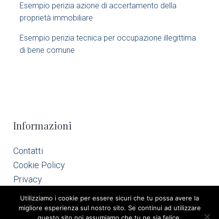
Esempio perizia azione di accertamento della
r
proprietà immobiliare​
Esempio perizia tecnica per occupazione illegittima
di bene comune​
F
Informazioni
o
Contatti
Cookie Policy
o
Privacy
t
Utilizziamo i cookie per essere sicuri che tu possa avere la
migliore esperienza sul nostro sito. Se continui ad utilizzare
e
questo sito noi assumiamo che tu ne sia felice.