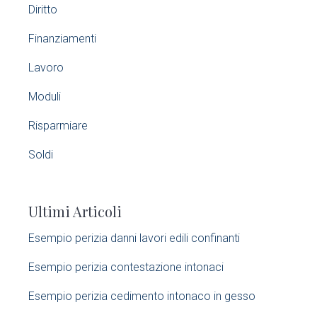
i
Diritto
m
Finanziamenti
a
Lavoro
r
Moduli
y
Risparmiare
S
Soldi
i
Ultimi Articoli
d
Esempio perizia danni lavori edili confinanti​
e
Esempio perizia contestazione intonaci​
b
Esempio perizia cedimento intonaco in gesso
a