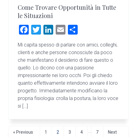
Come Trovare Opportunità in Tutte
le Situazioni
F
T
Li
E
C
a
wi
nk
m
o
Mi capita spesso di parlare con amici, colleghi,
ce
tt
e
ai
n
clienti e anche persone conosciute da poco
b
er
dI
l
di
che manifestano il desiderio di fare questo o
o
n
vi
quello. Lo dicono con una passione
impressionante nei loro occhi. Poi gli chiedo
ok
di
quanto effettivamente intendono avviare il loro
progetto. Immediatamente modificano la
propria fisiologia: crolla la postura, la loro voce
si […]
I
…
G
P
P
P
P
P
G
«
Previous
1
2
3
4
7
Next