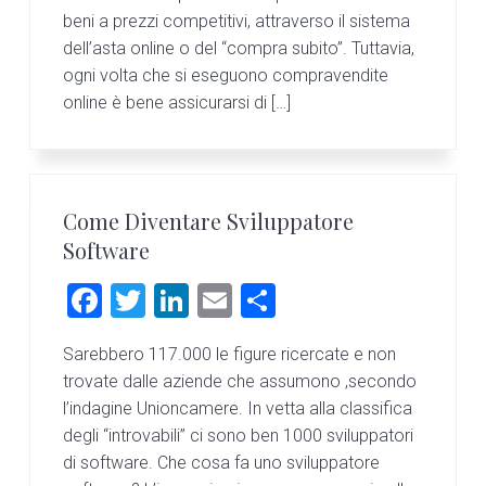
beni a prezzi competitivi, attraverso il sistema
ok
di
dell’asta online o del “compra subito”. Tuttavia,
ogni volta che si eseguono compravendite
online è bene assicurarsi di […]
Come Diventare Sviluppatore
Software
F
T
Li
E
C
a
wi
nk
m
o
Sarebbero 117.000 le figure ricercate e non
ce
tt
e
ai
n
trovate dalle aziende che assumono ,secondo
b
er
dI
l
di
l’indagine Unioncamere. In vetta alla classifica
o
n
vi
degli “introvabili” ci sono ben 1000 sviluppatori
di software. Che cosa fa uno sviluppatore
ok
di