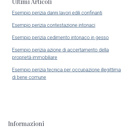
Ultimi Articoli
d
e
Esempio perizia danni lavori edili confinanti​
e
d
Esempio perizia contestazione intonaci​
b
Esempio perizia cedimento intonaco in gesso
a
Esempio perizia azione di accertamento della
r
proprietà immobiliare​
Esempio perizia tecnica per occupazione illegittima
di bene comune​
F
Informazioni