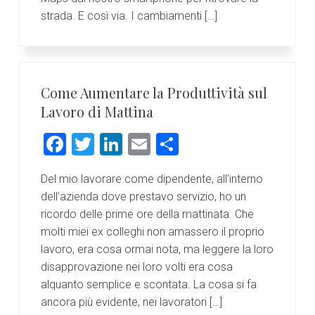
strada. E così via. I cambiamenti […]
Come Aumentare la Produttività sul
Lavoro di Mattina
F
T
Li
E
C
a
wi
nk
m
o
Del mio lavorare come dipendente, all’interno
ce
tt
e
ai
n
dell’azienda dove prestavo servizio, ho un
b
er
dI
l
di
ricordo delle prime ore della mattinata. Che
o
n
vi
molti miei ex colleghi non amassero il proprio
lavoro, era cosa ormai nota, ma leggere la loro
ok
di
disapprovazione nei loro volti era cosa
alquanto semplice e scontata. La cosa si fa
ancora più evidente, nei lavoratori […]