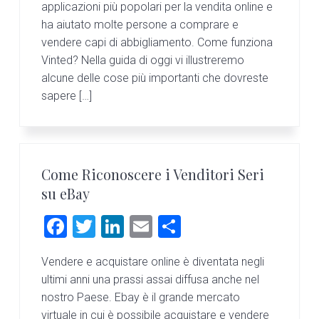
n
d
o
n
vi
applicazioni più popolari per la vendita online e
t
e
ha aiutato molte persone a comprare e
ok
di
b
vendere capi di abbigliamento. Come funziona
Vinted? Nella guida di oggi vi illustreremo
a
alcune delle cose più importanti che dovreste
r
sapere […]
Come Riconoscere i Venditori Seri
su eBay
F
T
Li
E
C
a
wi
nk
m
o
Vendere e acquistare online è diventata negli
ce
tt
e
ai
n
ultimi anni una prassi assai diffusa anche nel
b
er
dI
l
di
nostro Paese. Ebay è il grande mercato
o
n
vi
virtuale in cui è possibile acquistare e vendere