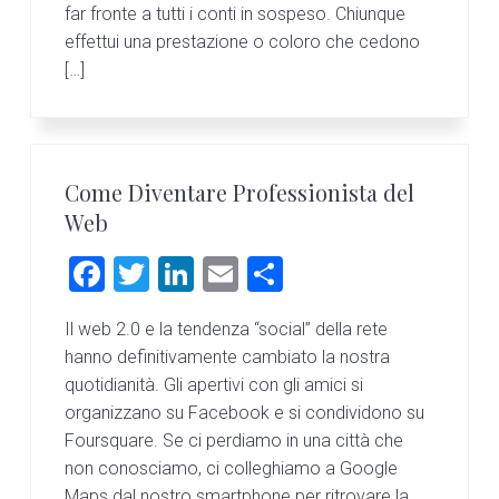
far fronte a tutti i conti in sospeso. Chiunque
effettui una prestazione o coloro che cedono
[…]
Come Diventare Professionista del
Web
F
T
Li
E
C
a
wi
nk
m
o
Il web 2.0 e la tendenza “social” della rete
ce
tt
e
ai
n
hanno definitivamente cambiato la nostra
b
er
dI
l
di
quotidianità. Gli apertivi con gli amici si
o
n
vi
organizzano su Facebook e si condividono su
Foursquare. Se ci perdiamo in una città che
ok
di
non conosciamo, ci colleghiamo a Google
Maps dal nostro smartphone per ritrovare la