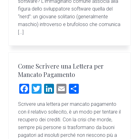
software? L’immaginario comune associa alla
figura dello sviluppatore software quella del
“nerd”: un giovane solitario (generalmente
maschio) introverso e brufoloso che comunica
[…]
Come Scrivere una Lettera per
Mancato Pagamento
F
T
Li
E
C
a
wi
nk
m
o
Scrivere una lettera per mancato pagamento
ce
tt
e
ai
n
con il relativo sollecito, è un modo per tentare il
b
er
dI
l
di
recupero dei crediti. Con la crisi che morde,
o
n
vi
sempre più persone si trasformano da buoni
pagatori ad insoluti perché non riescono più a
ok
di