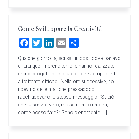
Come Sviluppare la Creatività
F
T
Li
E
C
a
wi
nk
m
o
Qualche giorno fa, scrissi un post, dove parlavo
ce
tt
e
ai
n
di tutti quei imprenditori che hanno realizzato
b
er
dI
l
di
grandi progetti, sulla base di idee semplici ed
o
n
vi
altrettanto efficaci. Nelle ore successive, ho
ricevuto delle mail che pressapoco,
ok
di
racchiudevano lo stesso messaggio: “Si, ciò
che tu scrivi è vero, ma se non ho un’idea,
come posso fare?” Sono pienamente […]