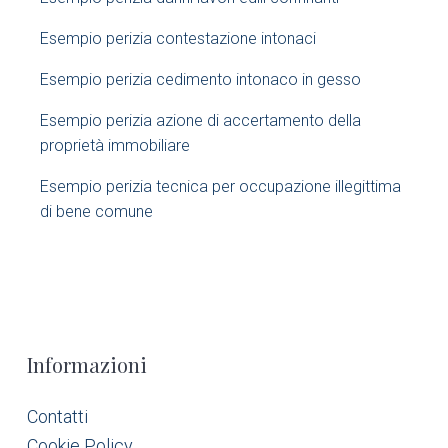
e
Esempio perizia contestazione intonaci​
b
Esempio perizia cedimento intonaco in gesso
a
Esempio perizia azione di accertamento della
r
proprietà immobiliare​
Esempio perizia tecnica per occupazione illegittima
di bene comune​
F
Informazioni
o
Contatti
Cookie Policy