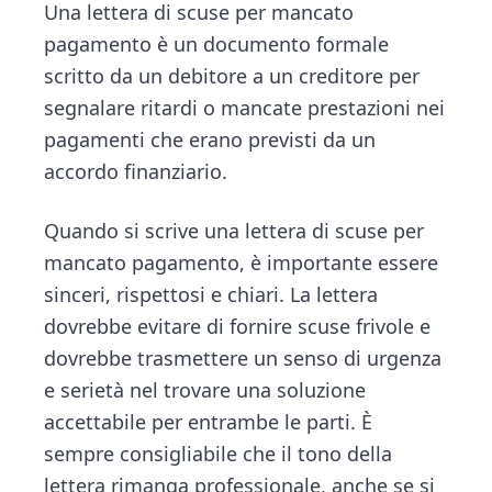
n
d
Una lettera di scuse per mancato
ce
tt
e
ai
n
t
e
pagamento è un documento formale
b
er
dI
l
di
b
scritto da un debitore a un creditore per
o
n
vi
a
segnalare ritardi o mancate prestazioni nei
ok
di
r
pagamenti che erano previsti da un
accordo finanziario.
Quando si scrive una lettera di scuse per
mancato pagamento, è importante essere
sinceri, rispettosi e chiari. La lettera
dovrebbe evitare di fornire scuse frivole e
dovrebbe trasmettere un senso di urgenza
e serietà nel trovare una soluzione
accettabile per entrambe le parti. È
sempre consigliabile che il tono della
lettera rimanga professionale, anche se si