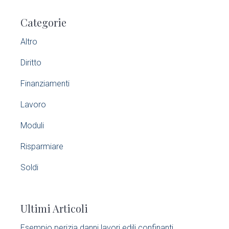
P
Categorie
r
Altro
i
Diritto
m
Finanziamenti
a
Lavoro
r
Moduli
y
Risparmiare
S
Soldi
i
Ultimi Articoli
d
Esempio perizia danni lavori edili confinanti​