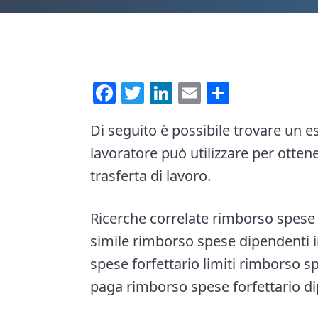
e
i
n
d
t
e
b
F
T
Li
E
C
a
a
wi
nk
m
o
r
Di seguito è possibile trovare un e
ce
tt
e
ai
n
lavoratore può utilizzare per otten
b
er
dI
l
di
trasferta di lavoro.
o
n
vi
ok
di
Ricerche correlate rimborso spese
simile rimborso spese dipendenti 
spese forfettario limiti rimborso 
paga rimborso spese forfettario d