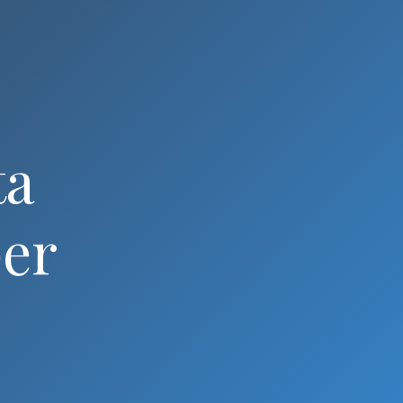
ta
er