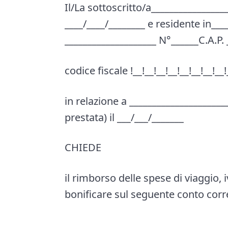
Il/La sottoscritto/a_________________
____/____/________ e residente in___
____________________ N°______C.A.P. 
codice fiscale !__!__!__!__!__!__!__!__!_
in relazione a ______________________
prestata) il ___/___/_______
CHIEDE
il rimborso delle spese di viaggio, i
bonificare sul seguente conto corr