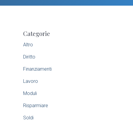
P
Categorie
r
Altro
i
Diritto
m
Finanziamenti
a
Lavoro
r
Moduli
Risparmiare
y
Soldi
S