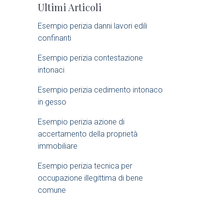
Ultimi Articoli
i
Esempio perizia danni lavori edili
d
confinanti​
e
Esempio perizia contestazione
intonaci​
b
Esempio perizia cedimento intonaco
a
in gesso
Esempio perizia azione di
r
accertamento della proprietà
immobiliare​
Esempio perizia tecnica per
occupazione illegittima di bene
comune​