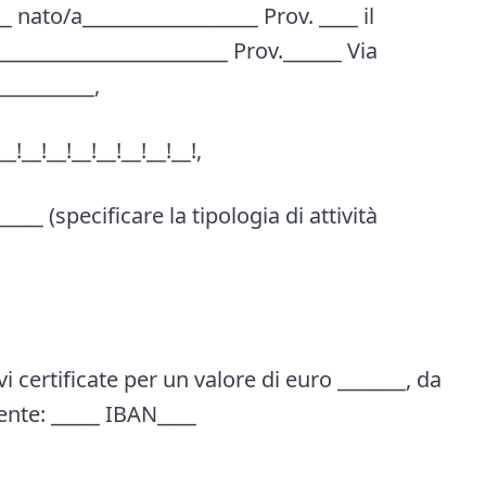
_ nato/a__________________ Prov. ____ il
________________________ Prov.______ Via
__________,
_!__!__!__!__!__!__!__!,
____ (specificare la tipologia di attività
vi certificate per un valore di euro _______, da
ente: _____ IBAN____