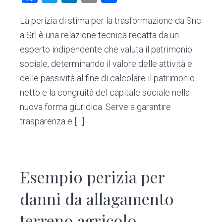
n
d
a
wi
nk
m
o
t
e
La perizia di stima per la trasformazione da Snc
ce
tt
e
ai
n
b
a Srl è una relazione tecnica redatta da un
b
er
dI
l
di
a
esperto indipendente che valuta il patrimonio
o
n
vi
r
sociale, determinando il valore delle attività e
ok
di
delle passività al fine di calcolare il patrimonio
netto e la congruità del capitale sociale nella
nuova forma giuridica. Serve a garantire
trasparenza e […]
Esempio perizia per
danni da allagamento
terreno agricolo​