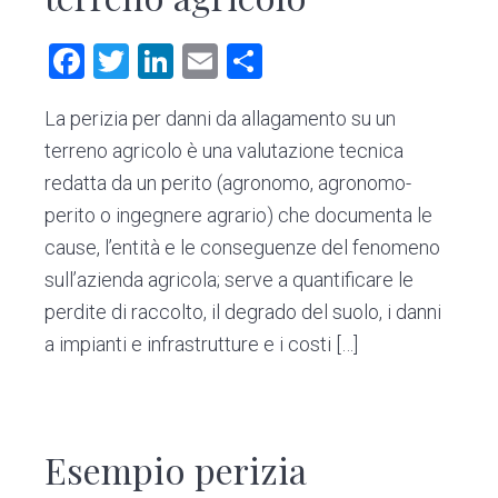
F
T
Li
E
C
a
wi
nk
m
o
La perizia per danni da allagamento su un
ce
tt
e
ai
n
terreno agricolo è una valutazione tecnica
b
er
dI
l
di
redatta da un perito (agronomo, agronomo-
o
n
vi
perito o ingegnere agrario) che documenta le
ok
di
cause, l’entità e le conseguenze del fenomeno
sull’azienda agricola; serve a quantificare le
perdite di raccolto, il degrado del suolo, i danni
a impianti e infrastrutture e i costi […]
Esempio perizia