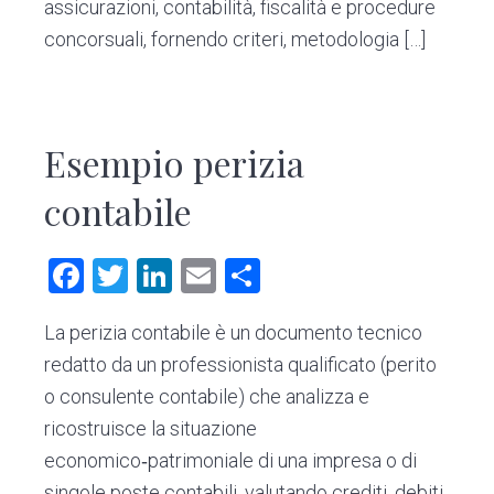
assicurazioni, contabilità, fiscalità e procedure
concorsuali, fornendo criteri, metodologia […]
Esempio perizia
contabile
F
T
Li
E
C
a
wi
nk
m
o
La perizia contabile è un documento tecnico
ce
tt
e
ai
n
redatto da un professionista qualificato (perito
b
er
dI
l
di
o consulente contabile) che analizza e
o
n
vi
ricostruisce la situazione
ok
di
economico‑patrimoniale di una impresa o di
singole poste contabili, valutando crediti, debiti,