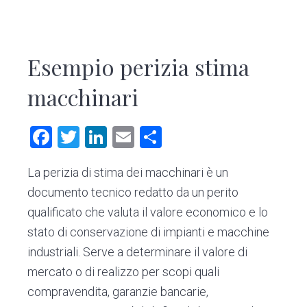
Esempio perizia stima
macchinari​
F
T
Li
E
C
a
wi
nk
m
o
La perizia di stima dei macchinari è un
ce
tt
e
ai
n
documento tecnico redatto da un perito
b
er
dI
l
di
qualificato che valuta il valore economico e lo
o
n
vi
stato di conservazione di impianti e macchine
ok
di
industriali. Serve a determinare il valore di
mercato o di realizzo per scopi quali
compravendita, garanzie bancarie,