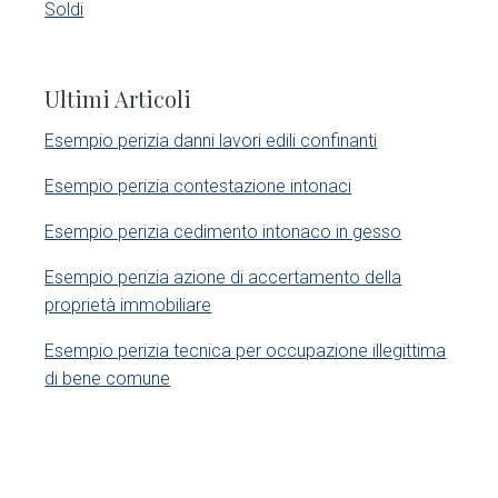
S
Soldi
t
i
t
Ultimi Articoli
e
d
d
Esempio perizia danni lavori edili confinanti​
e
Esempio perizia contestazione intonaci​
b
Esempio perizia cedimento intonaco in gesso
a
Esempio perizia azione di accertamento della
r
proprietà immobiliare​
Esempio perizia tecnica per occupazione illegittima
di bene comune​