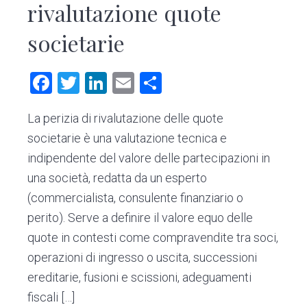
rivalutazione quote
societarie​
F
T
Li
E
C
a
wi
nk
m
o
La perizia di rivalutazione delle quote
ce
tt
e
ai
n
societarie è una valutazione tecnica e
b
er
dI
l
di
indipendente del valore delle partecipazioni in
o
n
vi
una società, redatta da un esperto
ok
di
(commercialista, consulente finanziario o
perito). Serve a definire il valore equo delle
quote in contesti come compravendite tra soci,
operazioni di ingresso o uscita, successioni
ereditarie, fusioni e scissioni, adeguamenti
fiscali […]