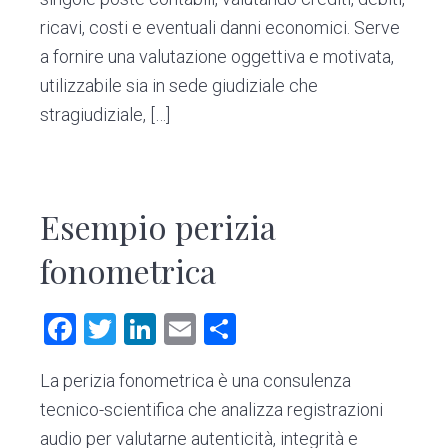
ricavi, costi e eventuali danni economici. Serve
a fornire una valutazione oggettiva e motivata,
utilizzabile sia in sede giudiziale che
stragiudiziale, […]
Esempio perizia
fonometrica
F
T
Li
E
C
a
wi
nk
m
o
La perizia fonometrica è una consulenza
ce
tt
e
ai
n
tecnico-scientifica che analizza registrazioni
b
er
dI
l
di
audio per valutarne autenticità, integrità e