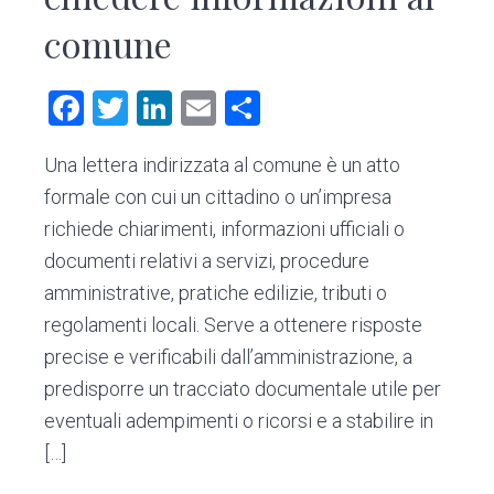
comune​
F
T
Li
E
C
a
wi
nk
m
o
Una lettera indirizzata al comune è un atto
ce
tt
e
ai
n
formale con cui un cittadino o un’impresa
b
er
dI
l
di
richiede chiarimenti, informazioni ufficiali o
o
n
vi
documenti relativi a servizi, procedure
ok
di
amministrative, pratiche edilizie, tributi o
regolamenti locali. Serve a ottenere risposte
precise e verificabili dall’amministrazione, a
predisporre un tracciato documentale utile per
eventuali adempimenti o ricorsi e a stabilire in
[…]