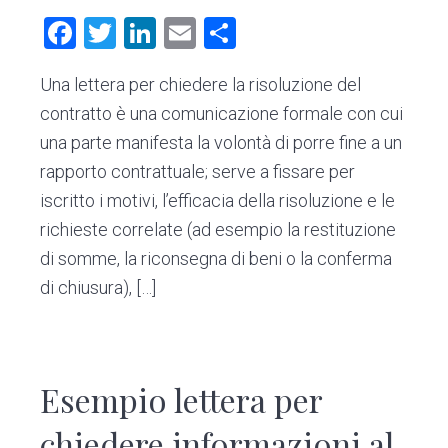
F
T
Li
E
C
a
wi
nk
m
o
Una lettera per chiedere la risoluzione del
ce
tt
e
ai
n
contratto è una comunicazione formale con cui
b
er
dI
l
di
una parte manifesta la volontà di porre fine a un
o
n
vi
rapporto contrattuale; serve a fissare per
ok
di
iscritto i motivi, l’efficacia della risoluzione e le
richieste correlate (ad esempio la restituzione
di somme, la riconsegna di beni o la conferma
di chiusura), […]
Esempio lettera per
chiedere informazioni al