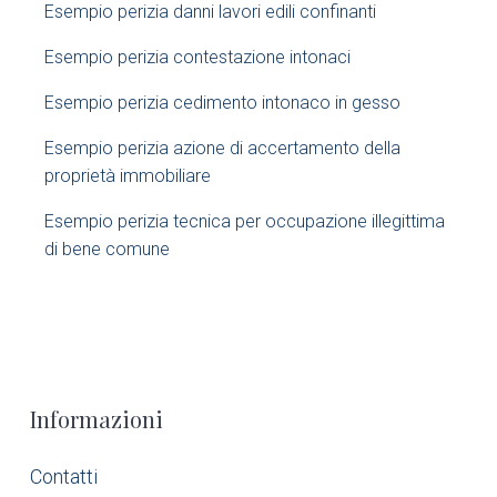
Esempio perizia danni lavori edili confinanti​
e
Esempio perizia contestazione intonaci​
b
Esempio perizia cedimento intonaco in gesso
a
Esempio perizia azione di accertamento della
r
proprietà immobiliare​
Esempio perizia tecnica per occupazione illegittima
di bene comune​
F
Informazioni
o
Contatti