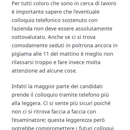
n
d
Per tutti coloro che sono in cerca di lavoro
ce
tt
e
ai
n
t
e
è importante sapere che l’eventuale
b
er
dI
l
di
b
colloquio telefonico sostenuto con
o
n
vi
a
l’azienda non deve essere assolutamente
ok
di
r
sottovalutato. Anche se ci si trova
comodamente seduti in poltrona ancora in
pigiama alle 11 del mattino è meglio non
rilassarsi troppo e fare invece molta
attenzione ad alcune cose.
Infatti la maggior parte dei candidati
prende il colloquio tramite telefono più
alla leggera. Ci si sente più sicuri poiché
non ci si ritrova faccia a faccia con
l’esaminatore; questa leggerezza però
potrebbe compromettere i futuri colloqui