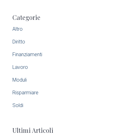
P
Categorie
r
Altro
i
Diritto
m
Finanziamenti
a
Lavoro
r
Moduli
y
Risparmiare
S
Soldi
i
Ultimi Articoli
d