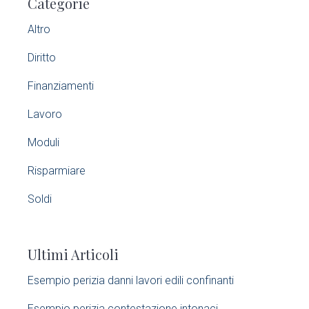
Categorie
r
Altro
i
Diritto
m
Finanziamenti
a
Lavoro
r
Moduli
y
Risparmiare
S
Soldi
i
Ultimi Articoli
d
Esempio perizia danni lavori edili confinanti​
e
Esempio perizia contestazione intonaci​