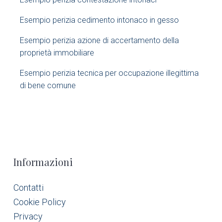
b
Esempio perizia cedimento intonaco in gesso
a
Esempio perizia azione di accertamento della
r
proprietà immobiliare​
Esempio perizia tecnica per occupazione illegittima
di bene comune​
F
Informazioni
o
Contatti
Cookie Policy
o
Privacy