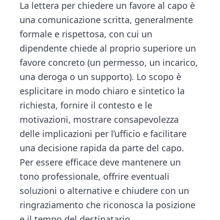
n
d
La lettera per chiedere un favore al capo​ è
ce
tt
e
ai
n
t
e
una comunicazione scritta, generalmente
b
er
dI
l
di
b
formale e rispettosa, con cui un
o
n
vi
a
dipendente chiede al proprio superiore un
ok
di
r
favore concreto (un permesso, un incarico,
una deroga o un supporto). Lo scopo è
esplicitare in modo chiaro e sintetico la
richiesta, fornire il contesto e le
motivazioni, mostrare consapevolezza
delle implicazioni per l’ufficio e facilitare
una decisione rapida da parte del capo.
Per essere efficace deve mantenere un
tono professionale, offrire eventuali
soluzioni o alternative e chiudere con un
ringraziamento che riconosca la posizione
e il tempo del destinatario.