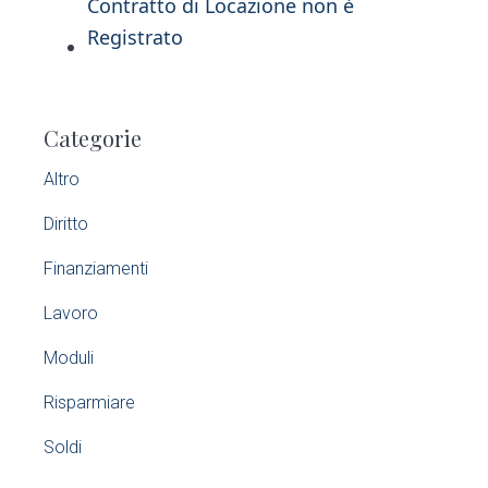
Contratto di Locazione non è
Registrato
P
Categorie
r
Altro
i
Diritto
m
Finanziamenti
a
Lavoro
r
Moduli
y
Risparmiare
S
Soldi