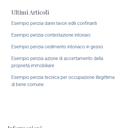
i
Ultimi Articoli
d
Esempio perizia danni lavori edili confinanti​
e
Esempio perizia contestazione intonaci​
b
Esempio perizia cedimento intonaco in gesso
a
Esempio perizia azione di accertamento della
r
proprietà immobiliare​
Esempio perizia tecnica per occupazione illegittima
di bene comune​