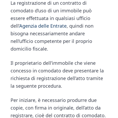
n
d
La registrazione di un contratto di
ce
tt
e
ai
n
t
e
comodato d’uso di un immobile può
b
er
dI
l
di
b
essere effettuata in qualsiasi ufficio
o
n
vi
a
dell’
Agenzia delle Entrate
, quindi non
ok
di
r
bisogna necessariamente andare
nell’ufficio competente per il proprio
domicilio fiscale.
Il proprietario dell’immobile che viene
concesso in comodato deve presentare la
richiesta di registrazione dell’atto tramite
la seguente procedura.
Per iniziare, è necessario produrre due
copie, con firma in originale, dell’atto da
registrare, cioè del contratto di comodato.