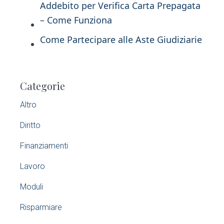
Addebito per Verifica Carta Prepagata
– Come Funziona
Come Partecipare alle Aste Giudiziarie
P
Categorie
r
Altro
i
Diritto
m
Finanziamenti
a
Lavoro
r
Moduli
y
Risparmiare