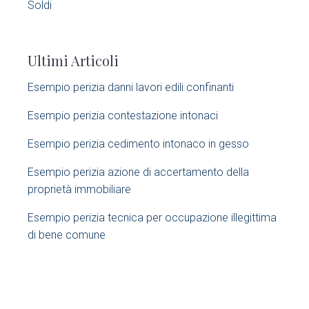
S
Soldi
i
Ultimi Articoli
d
Esempio perizia danni lavori edili confinanti​
e
Esempio perizia contestazione intonaci​
b
Esempio perizia cedimento intonaco in gesso
a
Esempio perizia azione di accertamento della
r
proprietà immobiliare​
Esempio perizia tecnica per occupazione illegittima
di bene comune​