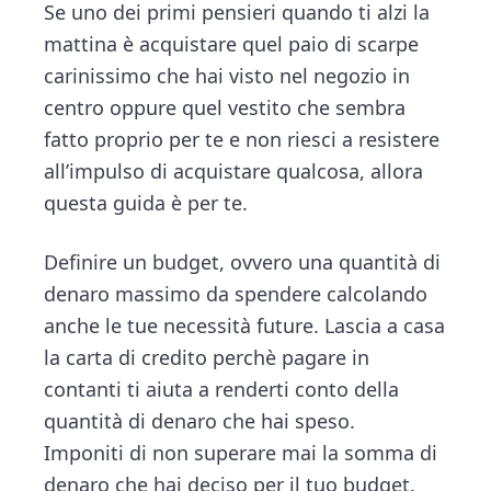
n
d
Se uno dei primi pensieri quando ti alzi la
ce
tt
e
ai
n
t
e
mattina è acquistare quel paio di scarpe
b
er
dI
l
di
b
carinissimo che hai visto nel negozio in
o
n
vi
a
centro oppure quel vestito che sembra
ok
di
r
fatto proprio per te e non riesci a resistere
all’impulso di acquistare qualcosa, allora
questa guida è per te.
Definire un budget, ovvero una quantità di
denaro massimo da spendere calcolando
anche le tue necessità future. Lascia a casa
la carta di credito perchè pagare in
contanti ti aiuta a renderti conto della
quantità di denaro che hai speso.
Imponiti di non superare mai la somma di
denaro che hai deciso per il tuo budget.