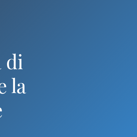
 di
e la
e