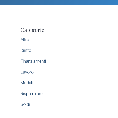
P
Categorie
r
Altro
i
Diritto
m
Finanziamenti
a
Lavoro
r
Moduli
Risparmiare
y
Soldi
S