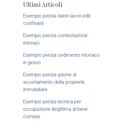
Ultimi Articoli
i
Esempio perizia danni lavori edili
d
confinanti​
e
Esempio perizia contestazione
intonaci​
b
Esempio perizia cedimento intonaco
a
in gesso
Esempio perizia azione di
r
accertamento della proprietà
immobiliare​
Esempio perizia tecnica per
occupazione illegittima di bene
comune​