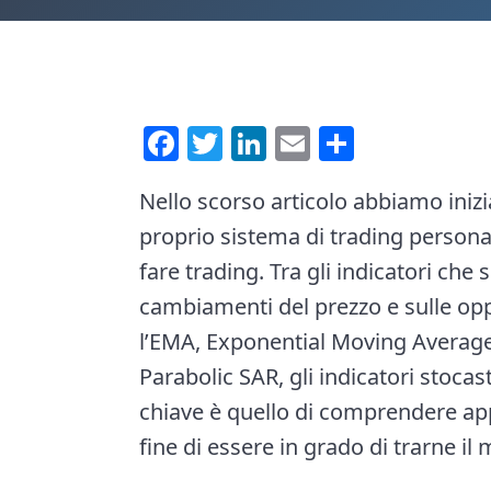
e
i
n
d
t
e
b
F
T
Li
E
C
a
a
wi
nk
m
o
r
Nello scorso articolo abbiamo inizi
ce
tt
e
ai
n
proprio sistema di trading personali
b
er
dI
l
di
fare trading. Tra gli indicatori che
o
n
vi
cambiamenti del prezzo e sulle op
ok
di
l’EMA, Exponential Moving Average
Parabolic SAR, gli indicatori stocas
chiave è quello di comprendere appi
fine di essere in grado di trarne i