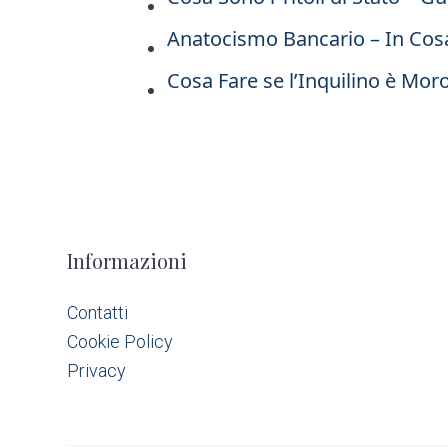
Anatocismo Bancario – In Cos
Cosa Fare se l’Inquilino è Mor
F
Informazioni
o
Contatti
Cookie Policy
o
Privacy
t
e