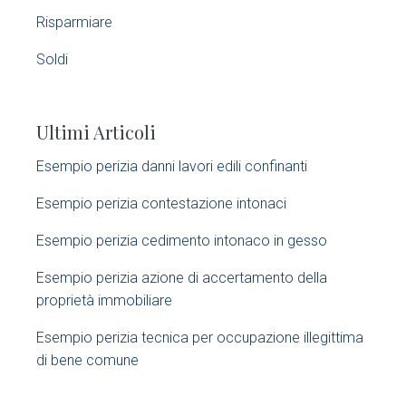
y
Risparmiare
S
Soldi
i
Ultimi Articoli
d
Esempio perizia danni lavori edili confinanti​
e
Esempio perizia contestazione intonaci​
b
Esempio perizia cedimento intonaco in gesso
a
Esempio perizia azione di accertamento della
r
proprietà immobiliare​
Esempio perizia tecnica per occupazione illegittima
di bene comune​