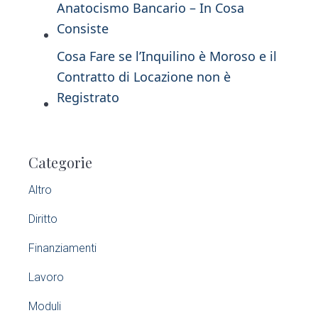
Anatocismo Bancario – In Cosa
Consiste
Cosa Fare se l’Inquilino è Moroso e il
Contratto di Locazione non è
Registrato
P
Categorie
r
Altro
i
Diritto
m
Finanziamenti
a
Lavoro
r
Moduli