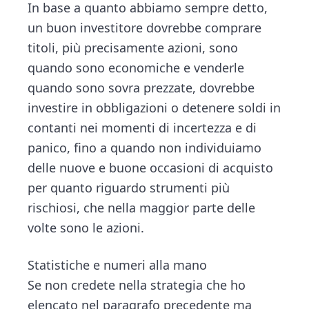
n
d
In base a quanto abbiamo sempre detto,
ce
tt
e
ai
n
t
e
un buon investitore dovrebbe comprare
b
er
dI
l
di
b
titoli, più precisamente azioni, sono
o
n
vi
a
quando sono economiche e venderle
ok
di
r
quando sono sovra prezzate, dovrebbe
investire in obbligazioni o detenere soldi in
contanti nei momenti di incertezza e di
panico, fino a quando non individuiamo
delle nuove e buone occasioni di acquisto
per quanto riguardo strumenti più
rischiosi, che nella maggior parte delle
volte sono le azioni.
Statistiche e numeri alla mano
Se non credete nella strategia che ho
elencato nel paragrafo precedente ma