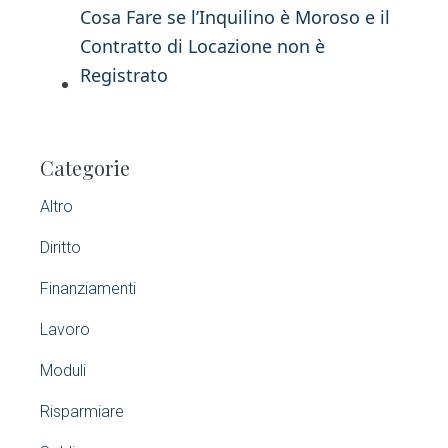
Cosa Fare se l’Inquilino è Moroso e il
Contratto di Locazione non è
Registrato
P
Categorie
r
Altro
i
Diritto
m
Finanziamenti
a
Lavoro
r
Moduli
y
Risparmiare