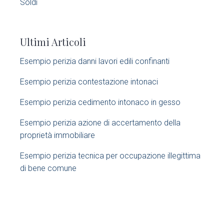
S
Soldi
i
Ultimi Articoli
d
Esempio perizia danni lavori edili confinanti​
e
Esempio perizia contestazione intonaci​
b
Esempio perizia cedimento intonaco in gesso
a
Esempio perizia azione di accertamento della
r
proprietà immobiliare​
Esempio perizia tecnica per occupazione illegittima
di bene comune​