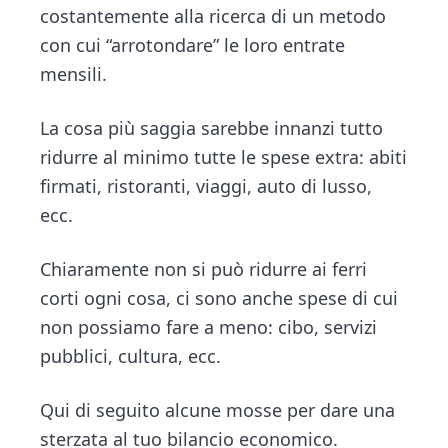
b
er
dI
l
di
n
d
costantemente alla ricerca di un metodo
o
n
vi
t
e
con cui “arrotondare” le loro entrate
ok
di
b
mensili.
a
r
La cosa più saggia sarebbe innanzi tutto
ridurre al minimo tutte le spese extra: abiti
firmati, ristoranti, viaggi, auto di lusso,
ecc.
Chiaramente non si può ridurre ai ferri
corti ogni cosa, ci sono anche spese di cui
non possiamo fare a meno: cibo, servizi
pubblici, cultura, ecc.
Qui di seguito alcune mosse per dare una
sterzata al tuo bilancio economico.