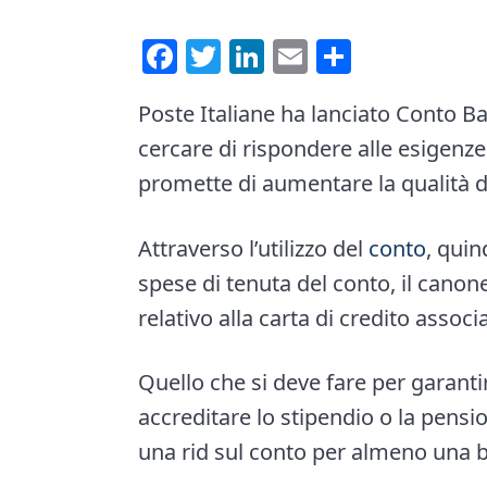
e
i
F
T
Li
E
C
n
d
a
wi
nk
m
o
t
e
Poste Italiane ha lanciato Conto Ba
ce
tt
e
ai
n
b
cercare di rispondere alle esigenze d
b
er
dI
l
di
a
promette di aumentare la qualità dei
o
n
vi
r
ok
di
Attraverso l’utilizzo del
conto
, quin
spese di tenuta del conto, il canon
relativo alla carta di credito assoc
Quello che si deve fare per garantir
accreditare lo stipendio o la pensi
una rid sul conto per almeno una bol