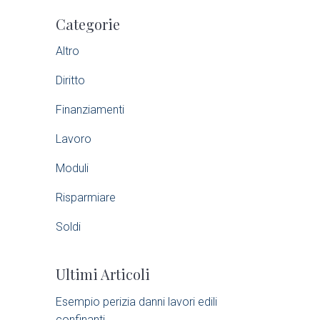
P
Categorie
r
Altro
i
Diritto
m
Finanziamenti
a
Lavoro
r
Moduli
Risparmiare
y
Soldi
S
Ultimi Articoli
i
Esempio perizia danni lavori edili
d
confinanti​