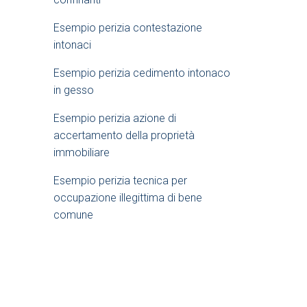
e
Esempio perizia contestazione
intonaci​
b
Esempio perizia cedimento intonaco
a
in gesso
Esempio perizia azione di
r
accertamento della proprietà
immobiliare​
Esempio perizia tecnica per
occupazione illegittima di bene
comune​