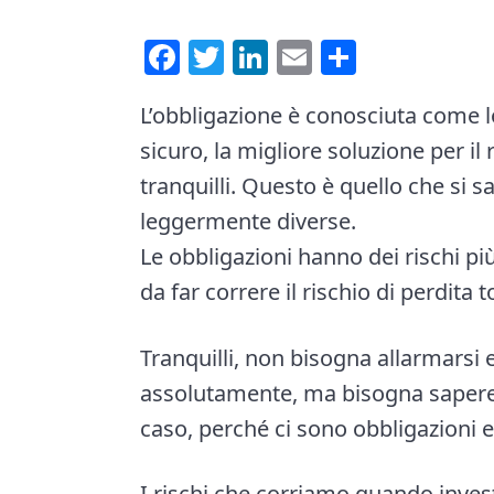
e
i
F
T
Li
E
C
n
d
a
wi
nk
m
o
t
e
L’obbligazione è conosciuta come lo
ce
tt
e
ai
n
b
sicuro, la migliore soluzione per i
b
er
dI
l
di
a
tranquilli. Questo è quello che si sa
o
n
vi
r
leggermente diverse.
ok
di
Le obbligazioni hanno dei rischi pi
da far correre il rischio di perdita t
Tranquilli, non bisogna allarmarsi
assolutamente, ma bisogna sapere
caso, perché ci sono obbligazioni e
I rischi che corriamo quando inves