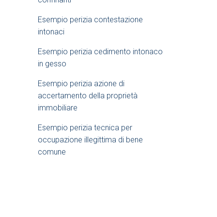
e
Esempio perizia contestazione
intonaci​
b
Esempio perizia cedimento intonaco
a
in gesso
Esempio perizia azione di
r
accertamento della proprietà
immobiliare​
Esempio perizia tecnica per
occupazione illegittima di bene
comune​