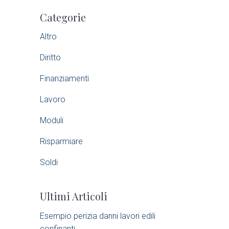
P
Categorie
r
Altro
i
Diritto
m
Finanziamenti
a
Lavoro
r
Moduli
Risparmiare
y
Soldi
S
Ultimi Articoli
i
Esempio perizia danni lavori edili
d
confinanti​