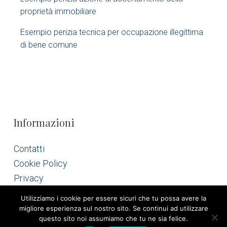
r
proprietà immobiliare​
Esempio perizia tecnica per occupazione illegittima
di bene comune​
F
Informazioni
o
Contatti
Cookie Policy
o
Privacy
t
Utilizziamo i cookie per essere sicuri che tu possa avere la
migliore esperienza sul nostro sito. Se continui ad utilizzare
e
questo sito noi assumiamo che tu ne sia felice.