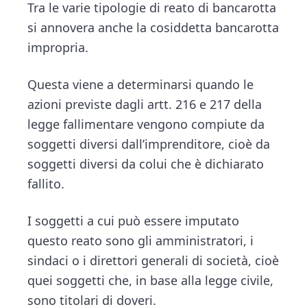
n
d
Tra le varie tipologie di reato di bancarotta
ce
tt
e
ai
n
t
e
si annovera anche la cosiddetta bancarotta
b
er
dI
l
di
b
impropria.
o
n
vi
a
ok
di
r
Questa viene a determinarsi quando le
azioni previste dagli artt. 216 e 217 della
legge fallimentare vengono compiute da
soggetti diversi dall’imprenditore, cioè da
soggetti diversi da colui che è dichiarato
fallito.
I soggetti a cui può essere imputato
questo reato sono gli amministratori, i
sindaci o i direttori generali di società, cioè
quei soggetti che, in base alla legge civile,
sono titolari di doveri.