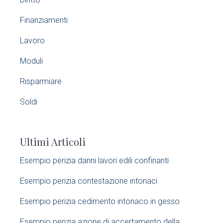
m
Finanziamenti
a
Lavoro
r
Moduli
y
Risparmiare
S
Soldi
i
Ultimi Articoli
d
Esempio perizia danni lavori edili confinanti​
e
Esempio perizia contestazione intonaci​
b
Esempio perizia cedimento intonaco in gesso
a
Esempio perizia azione di accertamento della