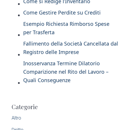
Come si Redige l’Inventario
Come Gestire Perdite su Crediti
Esempio Richiesta Rimborso Spese
per Trasferta
Fallimento della Società Cancellata dal
Registro delle Imprese
Inosservanza Termine Dilatorio
Comparizione nel Rito del Lavoro –
Quali Conseguenze
P
Categorie
r
Altro
i
Diritto